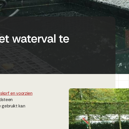
t waterval te
skorf en voorzien
rdsteen
 gebruikt kan