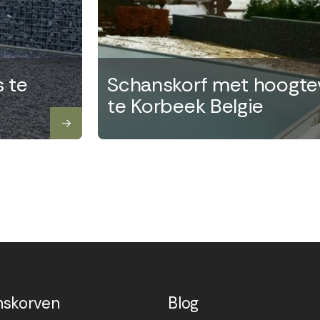
 te
Schanskorf met hoogtev
te Korbeek Belgie
nskorven
Blog