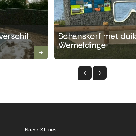
erschil
Schanskorf met duikb
Wemeldinge
Nacon Stones