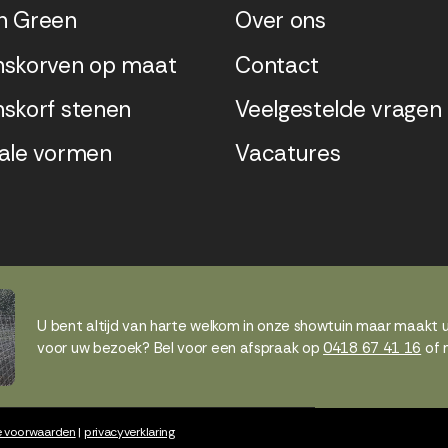
n Green
Over ons
skorven op maat
Contact
skorf stenen
Veelgestelde vragen
ale vormen
Vacatures
U bent altijd van harte welkom in onze showtuin maar maakt 
voor uw bezoek? Bel voor een afspraak op
0418 67 41 16
of 
 voorwaarden
|
privacyverklaring