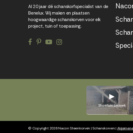
Naco
Al 20 jaar dé schanskorfspecialist van de
Benelux. Wij maken en plaatsen
Schan
hoogwaardige schanskorven voor elk
project, tuin of toepassing.
Schan
Speci
Showtuin bezoek
© Copyright 2026 Nacon Steenkorven | Schanskorven |
Algemene