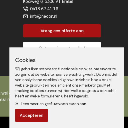
Kooiweg 6, 5306 VT Brakel
0418 67 41 16
info@nacon.nl
Vraag een offerte aan
Ontwerp jouw steenkorf
Cookies
Wij gebruiken standaard functionele cookies om ervoor te
zorgen dat de website naar verwachting werkt. Doormiddel
van analytische cookies krijgen we inzicht in hoe u onze
website gebruikt en hoe efficiënt onze marketing is. Met
tracking cookies kunnen wij zien welke pagina's u bezocht
u wel even een afspraak
heeft en welke formulieren u heeft ingevuld.
mail naar
info@nacon.nl
.
»
Lees meer en geef uw voorkeuren aan
Accepteren
Van deze website is
Dirk
de architect.