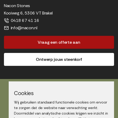
Nacon Stones
Kooiweg 6, 5306 VT Brakel
0418 67 41 16
info@nacon.nl
Vraag een offerte aan
Ontwerp jouw steenkorf
Cookies
Wij gebruiken standaard functionele cookies om ervoor
Showtuin bezoek
te zorgen dat de website naar verwachting werkt.
Doormiddel van analytische cookies krijgen we inzicht in