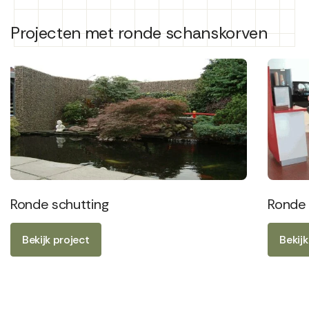
Projecten met ronde schanskorven
Ronde schutting
Ronde
Bekijk project
Bekijk