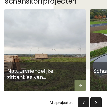
schanskorfprojecten
Natuurvriendelijke
Schan
zitbankjes van
schanskorven voor
natuurgebied
Driegaarden
Alle projecten