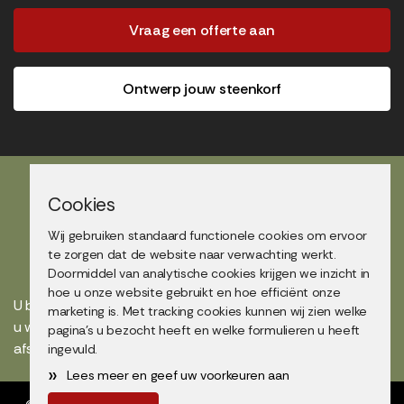
Vraag een offerte aan
Ontwerp jouw steenkorf
Cookies
Wij gebruiken standaard functionele cookies om ervoor
Showtuin bezoek
te zorgen dat de website naar verwachting werkt.
Doormiddel van analytische cookies krijgen we inzicht in
hoe u onze website gebruikt en hoe efficiënt onze
U bent altijd van harte welkom in onze showtuin maar maakt
marketing is. Met tracking cookies kunnen wij zien welke
u wel even een afspraak voor uw bezoek? Bel voor een
pagina's u bezocht heeft en welke formulieren u heeft
afspraak op
0418 67 41 16
of mail naar
info@nacon.nl
.
ingevuld.
»
Lees meer en geef uw voorkeuren aan