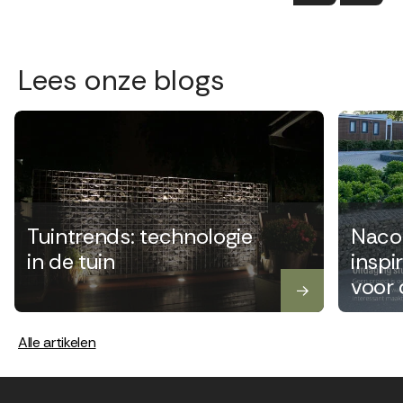
Lees onze blogs
Tuintrends: technologie
Naco
in de tuin
inspi
voor
buite
Alle artikelen