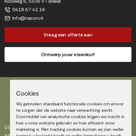
Kooiweg 6, 5306 VT Brakel
0418 67 41 16
info@nacon.nl
Vraag een offerte aan
Ontwerp jouw steenkorf
Cookies
Wij gebruiken standaard functionele cookies om ervoor
Showtuin bezoek
te zorgen dat de website naar verwachting werkt.
Doormiddel van analytische cookies krijgen we inzicht in
hoe u onze website gebruikt en hoe efficiënt onze
U bent altijd van harte welkom in onze showtuin maar maakt
marketing is. Met tracking cookies kunnen wij zien welke
u wel even een afspraak voor uw bezoek? Bel voor een
pagina's u bezocht heeft en welke formulieren u heeft