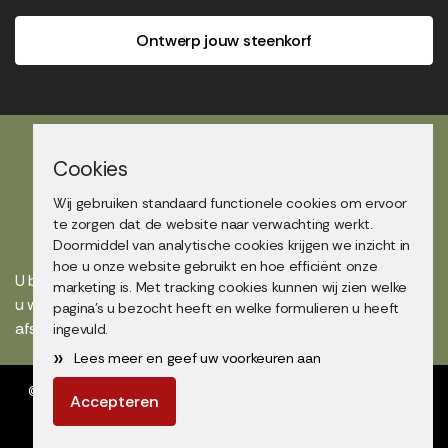
Ontwerp jouw steenkorf
Cookies
Wij gebruiken standaard functionele cookies om ervoor
Showtuin bezoek
te zorgen dat de website naar verwachting werkt.
Doormiddel van analytische cookies krijgen we inzicht in
hoe u onze website gebruikt en hoe efficiënt onze
U bent altijd van harte welkom in onze showtuin maar maakt
marketing is. Met tracking cookies kunnen wij zien welke
u wel even een afspraak voor uw bezoek? Bel voor een
pagina's u bezocht heeft en welke formulieren u heeft
afspraak op
0418 67 41 16
of mail naar
info@nacon.nl
.
ingevuld.
»
Lees meer en geef uw voorkeuren aan
© Copyright 2026 Nacon Steenkorven | Schanskorven |
Algemene
Accepteren
voorwaarden
|
privacyverklaring
Van deze website is
Dirk
de architect.