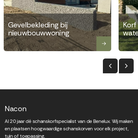
Gevelbekleding bij
Korf
nieuwbouwwoning
wate
Nacon
Al 20 jaar dé schanskorfspecialist van de Benelux. Wij maken
en plaatsen hoogwaardige schanskorven voor elk project,
tuin of toepassing.