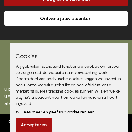
Ontwerp jouw steenkorf
Cookies
Wij gebruiken standaard functionele cookies om ervoor
Showtuin bezoek
te zorgen dat de website naar verwachting werkt.
Doormiddel van analytische cookies krijgen we inzicht in
hoe u onze website gebruikt en hoe efficiënt onze
U bent altijd van harte welkom in onze showtuin maar maakt
marketing is. Met tracking cookies kunnen wij zien welke
u wel even een afspraak voor uw bezoek? Bel voor een
pagina's u bezocht heeft en welke formulieren u heeft
afspraak op
0418 67 41 16
of mail naar
info@nacon.nl
.
ingevuld.
»
Lees meer en geef uw voorkeuren aan
© Copyright 2026 Nacon Steenkorven | Schanskorven |
Algemene
Accepteren
voorwaarden
|
privacyverklaring